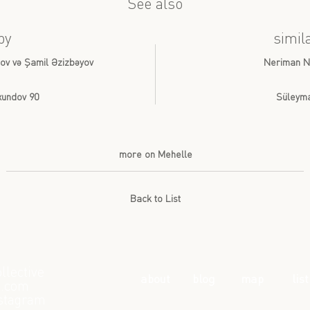
See also
by
simil
dov və Şamil Əzizbəyov
Neriman N
Axundov 90
Süleyma
more on Mehelle
Back to List
llective
about
blog
map
list
l.com
stagram