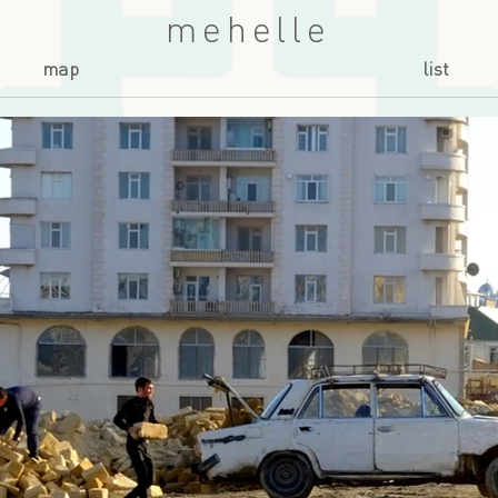
mehelle
map
list