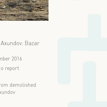
i Axundov: Bazar
mber 2016
o report
 from demolished
Axundov