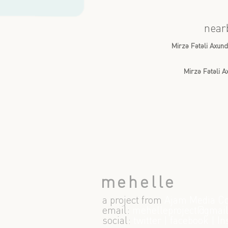
near
Mirzə Fətəli Axun
Mirzə Fətəli 
mehelle
a project from
Ajam Media Co
email:
m
ehelleproject@gmai
social:
twitter
|
facebook
|
In