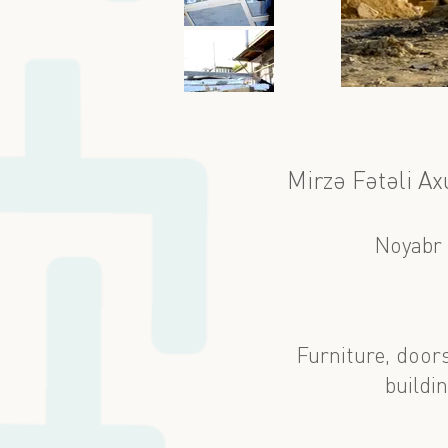
Mirzə Fətəli A
Noyabr
Furniture, door
buildi