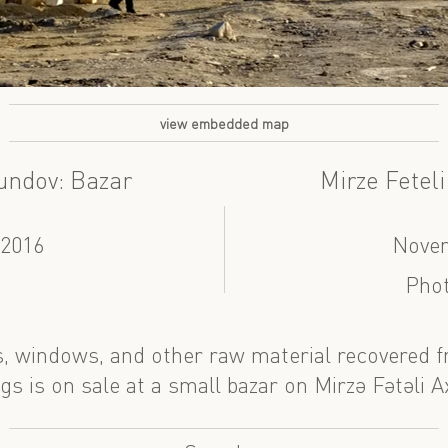
view embedded map
xundov: Bazar
Mirze Fetel
 2016
Nove
Phot
s, windows, and other raw material recovered
ngs is on sale at a small bazar on Mirzə Fətəli 