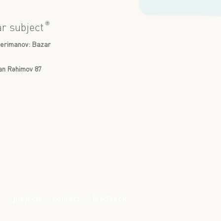
?
ar subject
erimanov: Bazar
n Rəhimov 87
projects
contact
feedback