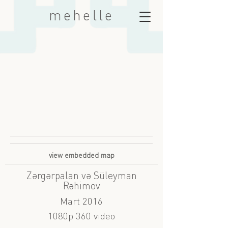
mehelle
view embedded map
Zərgərpalan və Süleyman
Rəhimov
Mart 2016
1080p 360 video