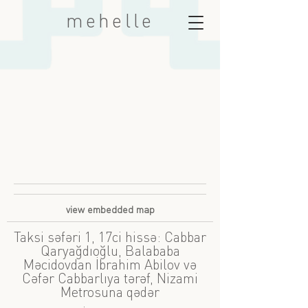
mehelle
view embedded map
Taksi səfəri 1, 17ci hissə: Cabbar
Qaryağdıoğlu, Balababa
Məcidovdan İbrahim Abilov və
Cəfər Cabbarlıya tərəf, Nizami
Metrosuna qədər