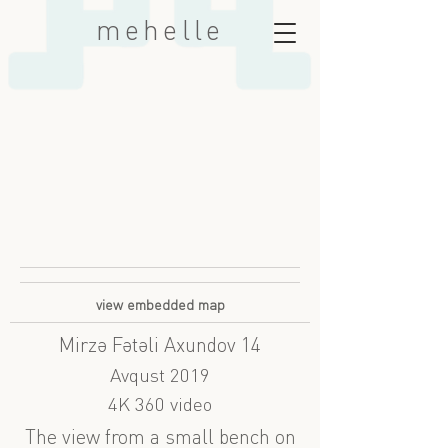
mehelle
view embedded map
Mirzə Fətəli Axundov 14
Avqust 2019
4K 360 video
The view from a small bench on