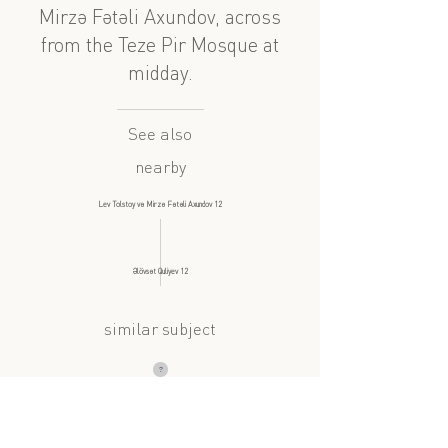
Mirzə Fətəli Axundov, across
from the Teze Pir Mosque at
midday.
See also
nearby
Lev Tolstoy və Mirzə Fətəli Axundov 12
Əlövsət Quliyev 12
similar subject
?
Əlövsət Quliyev ve Təzə Pir
Said Rustamov və Nabat Aşurbəyova