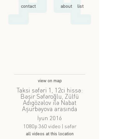
contact
about
list
view on map
Taksi səfəri 1, 12ci hissə:
Bəşir Səfəroğlu, Zülfü
Adıgözəlov ilə Nabat
Aşurbəyova arasında
İyun 2016
1080p 360 video | səfər
all videos at this location