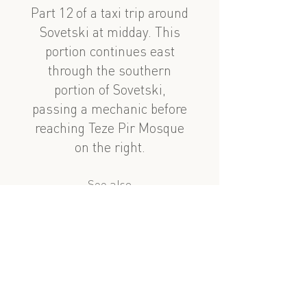
Part 12 of a taxi trip around
Sovetski at midday. This
portion continues east
through the southern
portion of Sovetski,
passing a mechanic before
reaching Teze Pir Mosque
on the right.
See also
nearby
Zülfü Adigözəlov və Beşir Seferoğlu
Taksi səfəri 1, 11ci hissə: Zülfü Adıgözəlov
?
similar subject
Beşir Seferoğlu