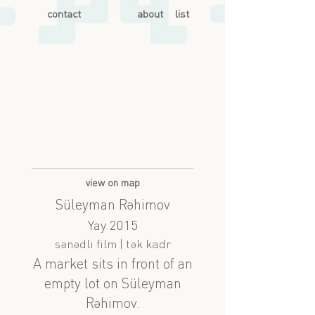
contact
about
list
view on map
Süleyman Rəhimov
Yay 2015
sənədli film | tək kadr
A market sits in front of an
empty lot on Süleyman
Rəhimov.