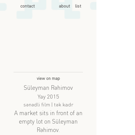
contact
about
list
view on map
Süleyman Rəhimov
Yay 2015
sənədli film | tək kadr
A market sits in front of an
empty lot on Süleyman
Rəhimov.