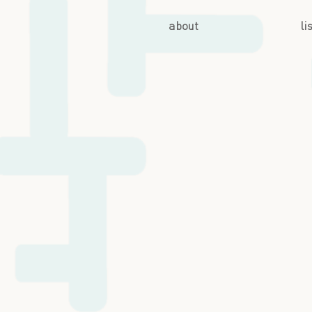
about
li