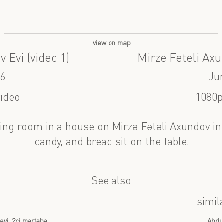
view on map
 Evi (video 1)
Mirze Feteli Axu
16
Ju
video
1080p
iving room in a house on Mirzə Fətəli Axundov in
candy, and bread sit on the table.
See also
simil
evi, 2ci mərtəbə
Abdu