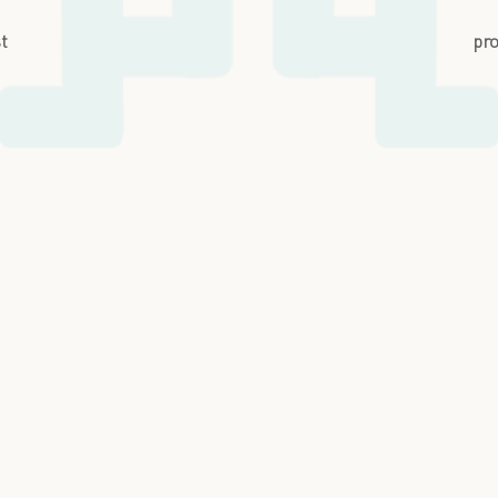
st
pro