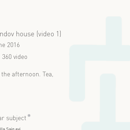
ndov house (video 1)
ne 2016
 360 video
 the afternoon. Tea,
?
ar subject
lla Şaiq evi