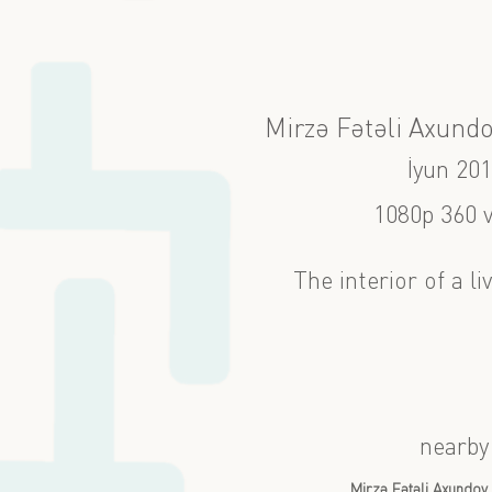
Mirzə Fətəli Axundov
İyun 20
1080p 360 
The interior of a l
nearby
Mirzə Fətəli Axundov 